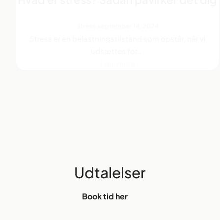
Stress
september 14, 2024
Stress er en belastningstilstand som opstår, når vi
udsættes for...
Læs mere
Udtalelser
Book tid her