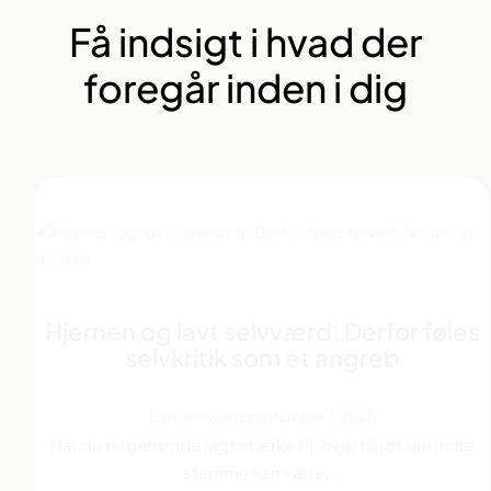
Få indsigt i hvad der
foregår inden i dig
Section Title
Hjernen og lavt selvværd: Derfor føles
selvkritik som et angreb
Lavt selvværd
september 7, 2025
Har du nogensinde lagt mærke til, hvor hårdt din indre
stemme kan være...